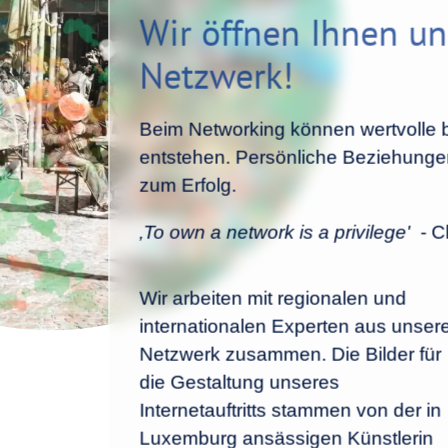
Wir öffnen Ihnen un
Netzwerk!
Beim Networking können wertvolle 
entstehen. Persönliche Beziehungen
zum Erfolg.
‚To own a network is a privilege'
- Ch
Wir arbeiten mit regionalen und
internationalen Experten aus unse
Netzwerk zusammen. Die Bilder für
die Gestaltung unseres
Internetauftritts stammen von der in
Luxemburg ansässigen Künstlerin