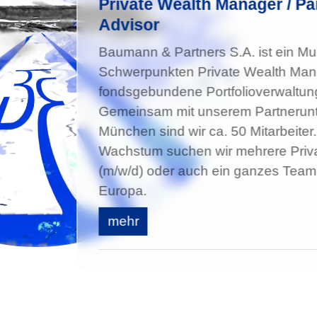
Private Wealth Manager / Par
Advisor
Baumann & Partners S.A. ist ein Mul
Schwerpunkten Private Wealth Ma
fondsgebundene Portfolioverwaltung
Gemeinsam mit unserem Partnerun
München sind wir ca. 50 Mitarbeiter
Wachstum suchen wir mehrere Priv
(m/w/d) oder auch ein ganzes Team 
Europa.
mehr