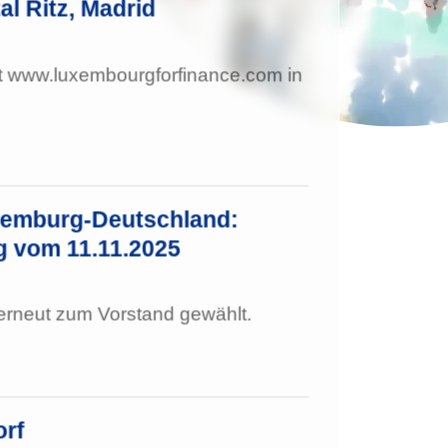
al Ritz, Madrid
t www.luxembourgforfinance.com in
xemburg-Deutschland:
 vom 11.11.2025
 erneut zum Vorstand gewählt.
orf