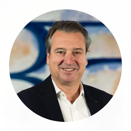
Christoph T. Müller ist ein erfahrener
Finanzexperte und verfügt über 3
Jahrzehnte Expertise im Finanzsektor.
Nach seiner Ausbildung zum
Bankkaufmann absolvierte er sein
Studium zum Diplom Ökonom an der
Ruhruniversität Bochum. Während der
letzten 28 Jahre betreute er seine
internationale Klientel bei renommierten
Banken in Zürich und Luxembourg,
davon die letzten 18 Jahre als Head of
Private Banking.
mehr