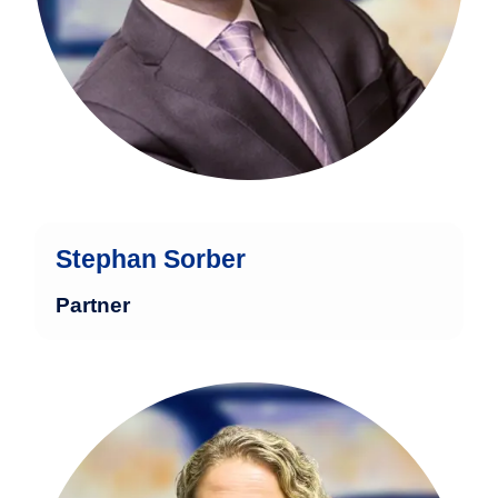
folgten Stationen bei
Fondsgesellschaften in Luxemburg und
Frankfurt.
mehr
Stephan Sorber
Partner
Ina Berger verfügt über 30 Jahre
Erfahrung in der Finanzindustrie, davon
27 Jahre in der spezialisierten