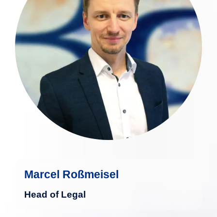
und verfügte über eine langjährige
Berufserfahrung in unionsweit tätigen
Unternehmen. Nach seiner
Offiziersausbildung 2001 und der
Qualifikation zum
Versicherungsfachmann im Jahr 2005
folgten Tätigkeiten in Unternehmen aus
dem Medizinsektor und seit 2013 ist er
als Justitiar in der Finanzbranche tätig.
mehr
Marcel Roßmeisel
Head of Legal