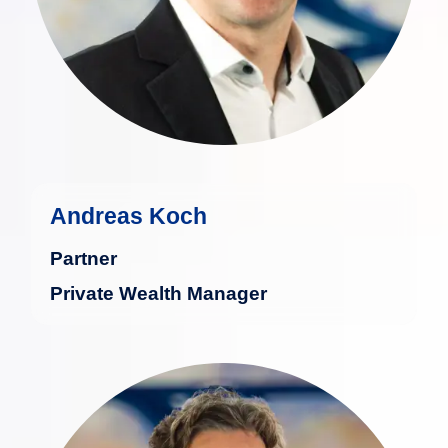
Director in der Vermögensberatung
einer renommierten deutschen Bank
tätig.
mehr
Andreas Koch
Partner
Private Wealth Manager
Max Lenzenhuber widmet sich seit mehr
als 30 Jahren der professionellen