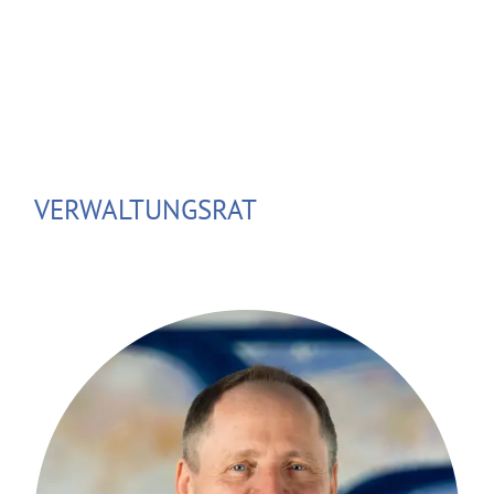
VERWALTUNGSRAT
Stefan Eder ist seit nahezu 40 Jahren in
der Finanzbranche tätig. Seine
Erfahrungen im Wertpapierbereich
sammelte er bei Tochterunternehmen
der Bayerischen Hypotheken- und