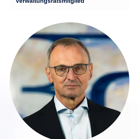
Verwaltungsratsmitglied
Günter Simon verfügt über 32 Jahre
Berufserfahrung in einer führenden
luxemburgischen Prüfungs- und
Beratungsgesellschaft (BIG 4) und
bringt fundierte Expertise in der Prüfung
und Beratung von Banken,
Finanzdienstleistern sowie regulierten
und unregulierten Fondsstrukturen,
einschließlich alternativer
Investmentstrukturen, mit.
mehr