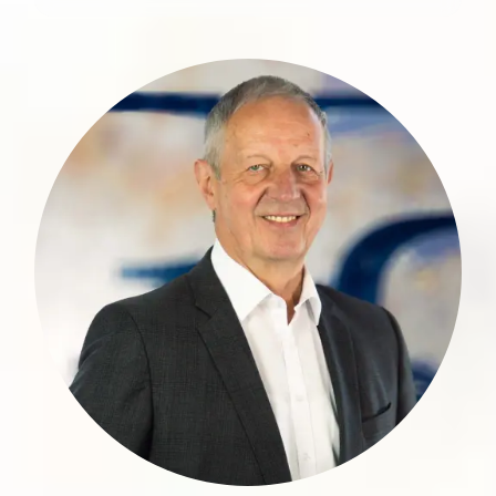
Richard Faber ist ein erfahrener
Finanzexperte mit einer über drei
Jahrzehnte langen Karriere im Wealth
Management. Nach der Ausbildung zum
Bankkaufmann begann er seinen
Berufsweg in der heutigen Volksbank
Trier-Bitburg, den er durch
Weiterbildungen zum Bankfachwirt
(IHK), Financial Consultant (HfB) und
Estate Planner (HfB) kontinuierlich
ausbaute.
mehr