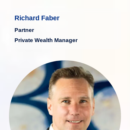
Richard Faber
Partner
Private Wealth Manager
Mit über 30 Jahren Erfahrung in der
Finanzbranche, insbesondere in der
privaten Vermögensverwaltung und -
beratung, verfügt Andreas Koch über
fundierte Expertise in der Betreuung
vermögender Privatkunden. Vor seinem
Wechsel zu Baumann & Partners S.A.
war er unter anderem als Associate