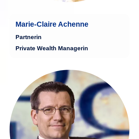
Marie-Claire Achenne
Partnerin
Private Wealth Managerin
Stephan Sorber verfügt über mehr als
25 Jahre Erfahrung in der
Finanzindustrie. Bereits während seines
Studiums der Betriebswirtschaft mit
besonderer Fachrichtung Bankwesen
lernte er alle Bereiche einer deutschen
Großbank kennen. Nach dem Studium