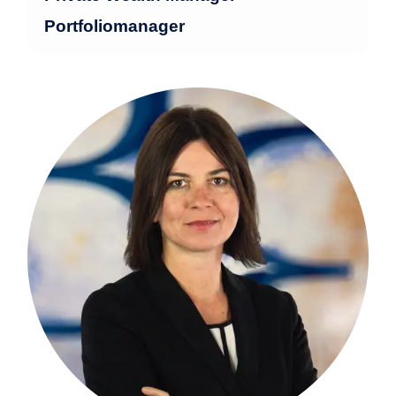
Portfoliomanager
Martina bringt 30 Jahre Erfahrung in der
Finanzindustrie mit, insbesondere in der
privaten Vermögensverwaltung und im
Wealth Management. In verschiedenen
Funktionen als Portfoliomanagerin,
Prokuristin und Senior-
Vermögensverwalterin betreute sie
vermögende Privatkunden in
Luxemburg – sowohl bei einer
renommierten deutschen Großbank als
auch bei einer führenden Landesbank.