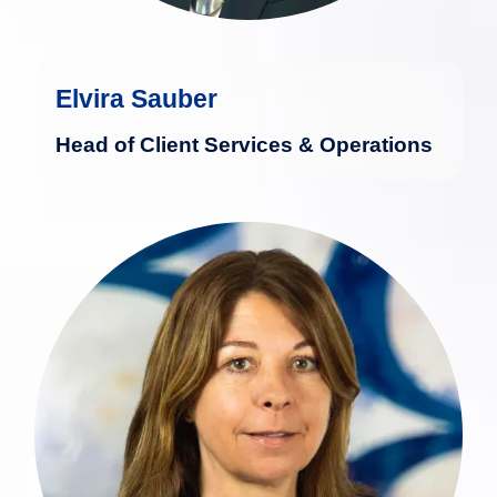
Elvira Sauber
Head of Client Services & Operations
Seit über 20 Jahren ist Alena in
Luxemburg in der Finanzbranche als
Assistenz im Fondsmanagement und im
Middle Office tätig. In ihrer Laufbahn hat
sie für verschiedene renommierte
Finanzinstitute gearbeitet und sich ein
umfangreiches Fachwissen erarbeitet.
Ihr hohes Maß an Flexibilität und