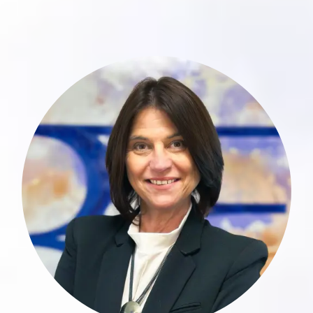
Elvira Sauber verfügt über langjährige
und vielseitige Erfahrung in der
luxemburgischen Finanzbranche mit
besonderem Fokus auf anspruchsvolle
Kundenbetreuung,
Portfolioadministration und Private
Banking Services. Ihre berufliche
Laufbahn begann bei Sal. Oppenheim,
wo sie schrittweise vom Accounting
Assistant über das Investment Office zur
Junior Portfolio Managerin aufstieg.
mehr