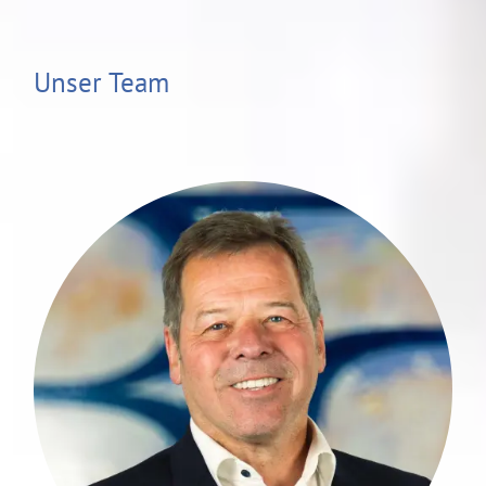
Unser Team
Roman Weißkopf ist ein erfahrener und
versierter Finanzberater und verfügt
über 3 Jahrzehnte Expertise im
Finanzsektor. Nach seiner Ausbildung
zum Bankkaufmann absolvierte er sein
Studium zum Bankbetriebswirt an der
Bankakademie in Frankfurt/Main.
mehr