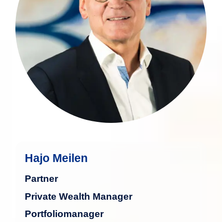
Familienvermögen sowie institutioneller
Kund:innen. Seine Karriere begann im
Private Banking bei einer deutschen
Genossenschaftsbank, gefolgt von
leitenden Funktionen in der
Vermögensverwaltung zweier
bedeutender Institute in Luxemburg –
einer großen
Genossenschaftszentralbank sowie
einer der größten Landesbanken des
Landes.
Hajo Meilen
mehr
Partner
Private Wealth Manager
Portfoliomanager