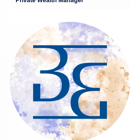
Private Wealth Manager
Marie-Claire ist seit 2015 Teil des Teams
und verfügt über 36 Jahre Erfahrung in
der Finanzindustrie. Nach ihrem
Hochschulabschluss als Diplom-
Übersetzerin (Englisch und Deutsch) an
der Universität Brüssel im Jahr 1986
begann sie ihre berufliche Laufbahn
zunächst in Belgien und setzte diese ab
1989 in Luxemburg fort. Sie besitzt
sowohl die belgische als auch die
luxemburgische Staatsangehörigkeit.
mehr