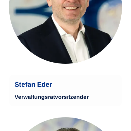
Wechselbank und der Bayerischen
Vereinsbank in München, sowie bei der
Schroders Investment Management
Gruppe in London.
mehr
Stefan Eder
Verwaltungsratvorsitzender
Marcel Bogdahn verfügt über mehr als