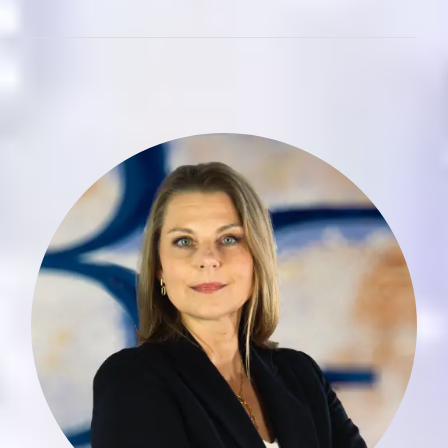
Alexeja Brauer bringt eine umfassende
und vielfältige Erfahrung in der
Assistenz und im Marketing mit, die sie
über mehr als zwei Jahrzehnte in der
Finanz- und Medienbranche gesammelt
hat. Ihre Karriere begann bei der
Bertelsmann-Gruppe zunächst in
Hamburg, dann in Luxemburg, wo sie
von 1996 bis 2001 bei RTL Group für
den COO arbeitete.