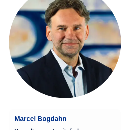
32 Jahre Erfahrung in der
Finanzindustrie und ist Diplom-
Betriebswirt mit umfassender
internationaler Expertise. In leitenden
Funktionen – unter anderem bei der
Activest Investmentgesellschaft sowie
als Gründer der Investmentgate – war er
maßgeblich an der
Unternehmensführung, dem Aufbau
effizienter Strukturen und der
Entwicklung innovativer Finanzprodukte
beteiligt.
mehr
Marcel Bogdahn