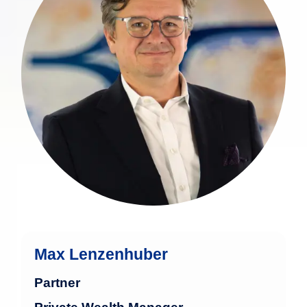
Anlage in Wertpapieren und der
Betreuung von vermögenden
Privatkunden.
1998 wurde er als Certified Financial
Planner lizensiert und erhielt die
Zulassung als unabhängiger
Vermögensverwalter in Deutschland. In
den Folgejahren wurde er zweimal,
1999 und 2011, als Vermögensverwalter
des Jahres ausgezeichnet.
mehr
Max Lenzenhuber
Partner