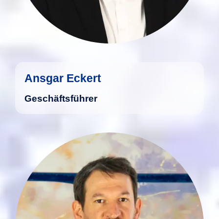
mehr
Ansgar Eckert
Geschäftsführer
Marius Gödert studierte
Betriebswirtschaftslehre an der
Universität Trier und schloss das
Studium als Diplom-Kaufmann ab.
mehr