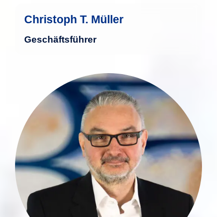
Christoph T. Müller
Geschäftsführer
Mit knapp 30 Jahren Erfahrung in der
Finanzbranche bringt Ansgar Eckert
tiefgreifendes Fachwissen in der
Entwicklung und Strukturierung von
Asset-Management-Produkten und -
Prozessen mit. Seine Ausbildung als
Diplom-Kaufmann mit Schwerpunkt
Finance bildet dabei die Grundlage
seiner Expertise.