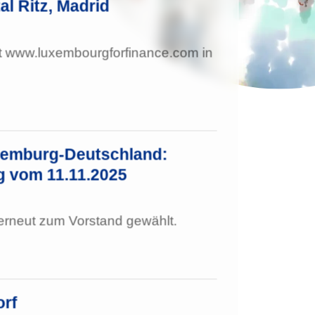
al Ritz, Madrid
t www.luxembourgforfinance.com in
xemburg-Deutschland:
 vom 11.11.2025
 erneut zum Vorstand gewählt.
orf