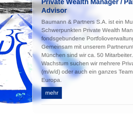
Private Wealth Manager / Par
Advisor
Baumann & Partners S.A. ist ein Mul
Schwerpunkten Private Wealth Ma
fondsgebundene Portfolioverwaltung
Gemeinsam mit unserem Partnerun
München sind wir ca. 50 Mitarbeiter
Wachstum suchen wir mehrere Priv
(m/w/d) oder auch ein ganzes Team 
Europa.
mehr