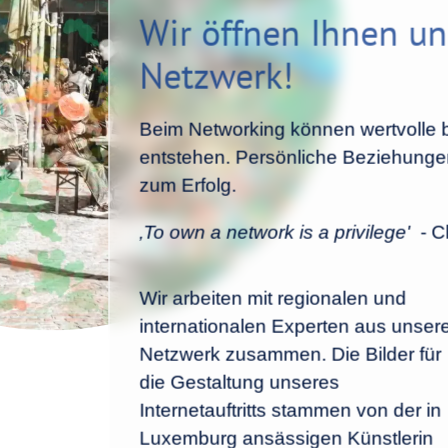
Wir öffnen Ihnen un
Netzwerk!
Beim Networking können wertvolle 
entstehen. Persönliche Beziehungen
zum Erfolg.
‚To own a network is a privilege'
- Ch
Wir arbeiten mit regionalen und
internationalen Experten aus unse
Netzwerk zusammen. Die Bilder für
die Gestaltung unseres
Internetauftritts stammen von der in
Luxemburg ansässigen Künstlerin